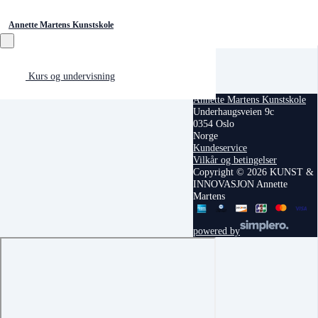
Annette Martens Kunstskole
Kurs og undervisning
Annette Martens Kunstskole
Underhaugsveien 9c
0354 Oslo
Norge
Kundeservice
Vilkår og betingelser
Copyright © 2026 KUNST &
INNOVASJON Annette
Martens
powered by