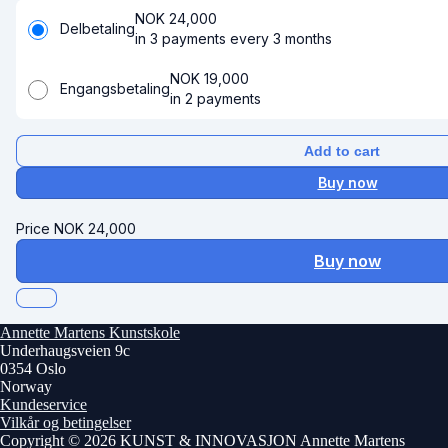
NOK
24,000
Delbetaling
in 3 payments every 3 months
NOK
19,000
Engangsbetaling
in 2 payments
Add to cart
Buy now
Price
NOK
24,000
Buy now
Annette Martens Kunstskole
Underhaugsveien 9c
0354 Oslo
Norway
Kundeservice
Vilkår og betingelser
Copyright © 2026 KUNST & INNOVASJON Annette Martens