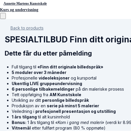
Annette Martens Kunstskole
Kurs og undervisning
Back to products
SPESIALTILBUD Finn ditt origin
Dette får du etter påmelding
Full tilgang til
«Finn ditt originale billedspråk»
5 moduler over 3 måneder
Profesjonelle
videoleksjoner
og kursportal
Ukentlig LIVE gruppeundervisning
6 personlige tilbakemeldinger
på din maleriske prosess
Tett oppfølging fra
AM Kunstskole
Utvikling av ditt
personlige billedspråk
Produksjon av en
serie på minst 5 malerier
Veiledning i
profesjonell presentasjon og utstilling
1 års tilgang
til alt kursinnhold
Bonus:
1 års tilgang til
«Kom i gang med maleri»
(verdi kr 8.9
Vitnemål
etter fullført program (80 % oppmøte)